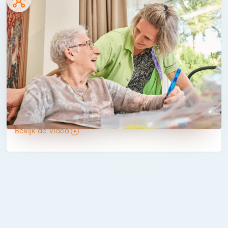
Viattence
Deltics laat je in deze rerentie case graag zien
hoe we samen met onze partner Cradlepoint
een consistente 4G/5G verbinding kunnen
bieden wanneer er een storing plaats vindt op
het netwerk, zodat de zorg bij Viattence altijd
doorgang heeft.
Bekijk de video