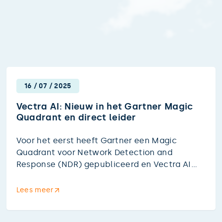
16
/
07
/
2025
Vectra AI: Nieuw in het Gartner Magic
Quadrant en direct leider
Voor het eerst heeft Gartner een Magic
Quadrant voor Network Detection and
Response (NDR) gepubliceerd en Vectra AI
staat direct rechtsboven als leider, met de
hoogste score op zowel "Ability to Execute"
Lees meer
als "Completeness of Vision".