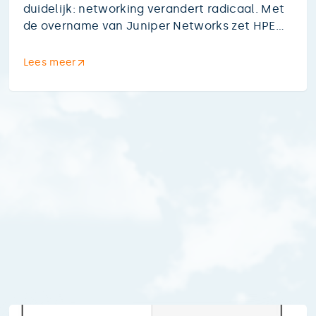
duidelijk: networking verandert radicaal. Met
de overname van Juniper Networks zet HPE
vol in op AI-gedreven netwerken. Wij delen de
belangrijkste inzichten en wat dit betekent
Lees meer
voor jouw IT-strategie.