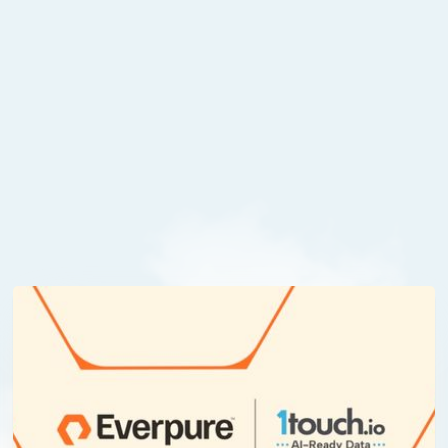
07
/
07
/
2026
Everpure betreedt DSPM- en DLP-markt
na overname van 1touch
Met de overname van 1touch zet Everpure