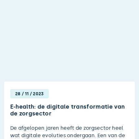
aan Wouter, uw nieuwe virtuele collega die
uw IT-zorgen wegneemt, zodat u zich kunt
focussen op de kerntaken van uw organisatie.
28
/
11
/
2023
E-health: de digitale transformatie van
de zorgsector
De afgelopen jaren heeft de zorgsector heel
wat digitale evoluties ondergaan. Een van de