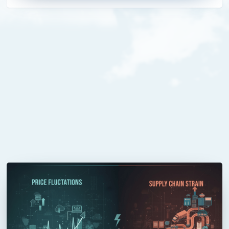
hogere eisen stellen aan databeveiliging,
zorgplicht en risicobeheersing.
26
/
02
/
2026
Belangrijke marktontwikkelingen:
prijswijzigingen en leveringsdruk in de