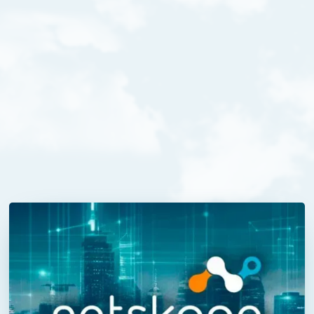
02
/
08
/
2024
Deltics is partner Netskope
Ons Security portfolio is sinds kort uitgebreid