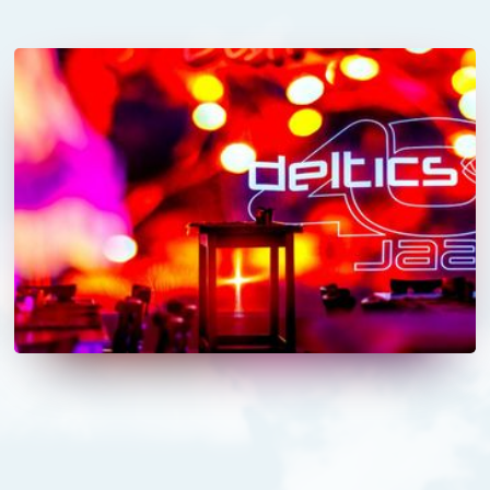
27
/
11
/
2025
Deltics viert 40-jarig jubileum
Deltics viert 40 jaar met een knallende start!
Lees meer