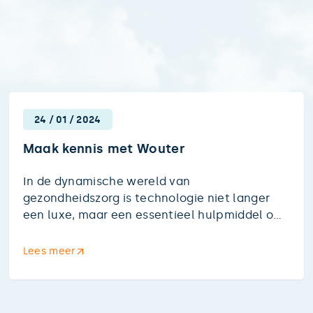
24
/
01
/
2024
Maak kennis met Wouter
In de dynamische wereld van
gezondheidszorg is technologie niet langer
een luxe, maar een essentieel hulpmiddel om
hoogwaardige zorg te waarborgen.
Ziekenhuizen en zorginstellingen zijn echter
Lees meer
primair gericht op zorg verlenen, terwijl IT als
aanvullende verantwoordelijkheid wordt
beschouwd. Daarom stellen we je graag voor