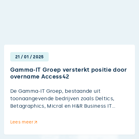
21
/
01
/
2025
Gamma-IT Groep versterkt positie door
overname Access42
De Gamma-IT Groep, bestaande uit
toonaangevende bedrijven zoals Deltics,
Betagraphics, Micral en H&R Business IT
Solutions, heeft zijn positie in de
cybersecuritymarkt verder versterkt door de
Lees meer
overname van Access42.