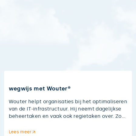
wegwijs met Wouter®
Wouter helpt organisaties bij het optimaliseren
van de IT-infrastructuur. Hij neemt dagelijkse
beheertaken en vaak ook regietaken over. Zo
hoeft uw zorginstelling zich geen zorgen te
maken over updates, back-ups of security en
Lees meer