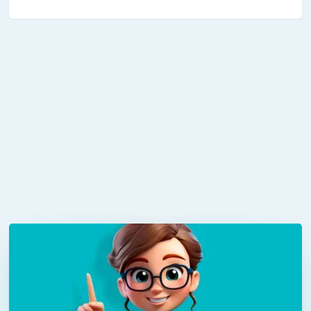
kunt u zich focussen op kerntaken en
innovatie. Met Wouter is uw IT in goede
handen.
ik ben iris®
ik ben iris® maakt het werken in de zorg een