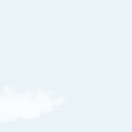
Managed Service
Essential
Managed Service
Dagelijks een veilige M365 back-up in een NL
cloud
Veilig opgeslagen in een TIER 3 datacenter
Exchange, SharePoint, OneDrive & Teams
Self‑service restore portal
Admin restore portal
Maandelijkse rapportage
Onbeperkt schaalbaar
Inclusief huur back-up licentie