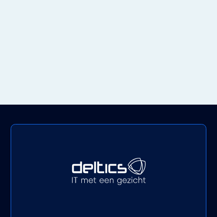
Bescherming tegen ransomware
9x5 helpdesk voor beheerders
Aanvragen