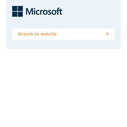
Bezoek de website
Wil jij ook werken aan IT-
oplossingen?
Misschien staat jouw toekomstige 
droombaan wel tussen onze vacatures en 
word jij onze collega.