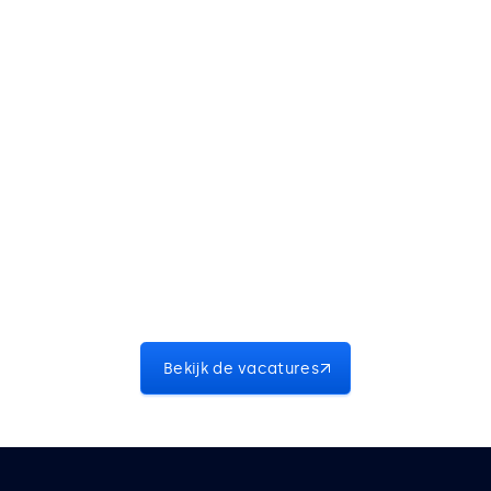
Wil jij ook werken aan IT-
oplossingen?
Misschien staat jouw toekomstige 
droombaan wel tussen onze vacatures en 
word jij onze collega.
Bekijk de vacatures