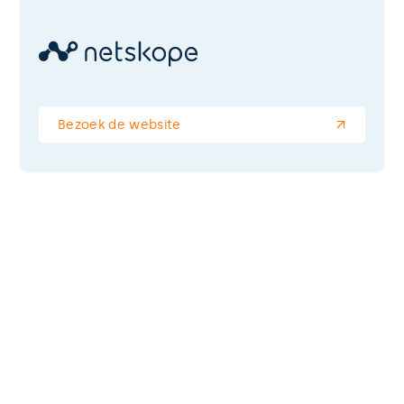
Bezoek de website
Wil jij ook werken aan IT-
oplossingen?
Misschien staat jouw toekomstige 
droombaan wel tussen onze vacatures en 